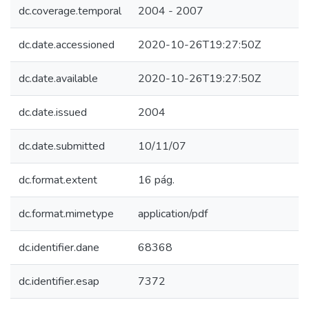
dc.coverage.temporal
2004 - 2007
dc.date.accessioned
2020-10-26T19:27:50Z
dc.date.available
2020-10-26T19:27:50Z
dc.date.issued
2004
dc.date.submitted
10/11/07
dc.format.extent
16 pág.
dc.format.mimetype
application/pdf
dc.identifier.dane
68368
dc.identifier.esap
7372