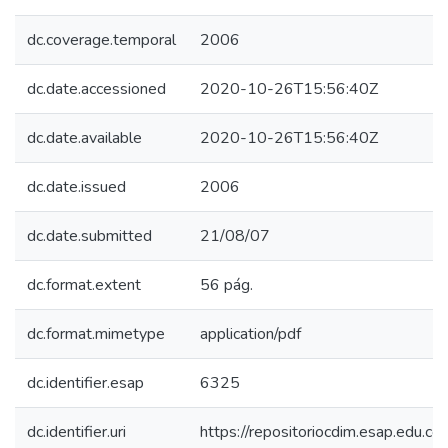
dc.coverage.temporal
2006
dc.date.accessioned
2020-10-26T15:56:40Z
dc.date.available
2020-10-26T15:56:40Z
dc.date.issued
2006
dc.date.submitted
21/08/07
dc.format.extent
56 pág.
dc.format.mimetype
application/pdf
dc.identifier.esap
6325
dc.identifier.uri
https://repositoriocdim.esap.edu.