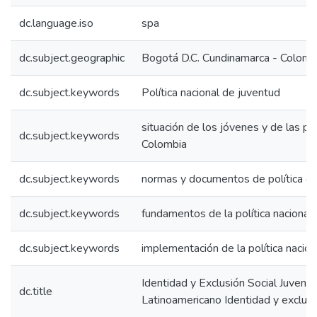
dc.language.iso
spa
dc.subject.geographic
Bogotá D.C. Cundinamarca - Colomb
dc.subject.keywords
Política nacional de juventud
situación de los jóvenes y de las po
dc.subject.keywords
Colombia
dc.subject.keywords
normas y documentos de política d
dc.subject.keywords
fundamentos de la política nacional
dc.subject.keywords
implementación de la política nacio
Identidad y Exclusión Social Juveni
dc.title
Latinoamericano Identidad y exclus