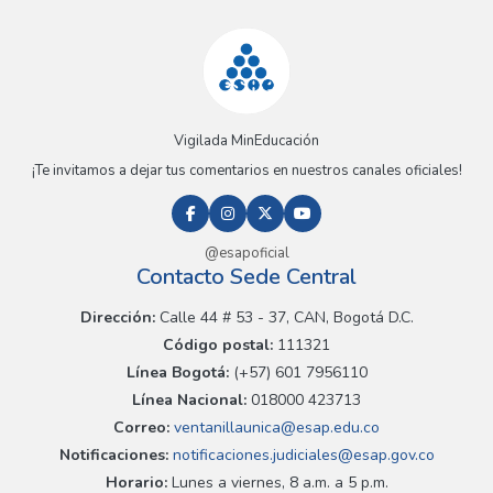
Vigilada MinEducación
¡Te invitamos a dejar tus comentarios en nuestros canales oficiales!
@esapoficial
Contacto Sede Central
Dirección:
Calle 44 # 53 - 37, CAN, Bogotá D.C.
Código postal:
111321
Línea Bogotá:
(+57) 601 7956110
Línea Nacional:
018000 423713
Correo:
ventanillaunica@esap.edu.co
Notificaciones:
notificaciones.judiciales@esap.gov.co
Horario:
Lunes a viernes, 8 a.m. a 5 p.m.