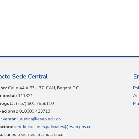
acto Sede Central
E
ión:
Calle 44 # 53 - 37, CAN, Bogotá D.C.
Pol
 postal:
111321
Ac
Bogotá:
(+57) 601 7956110
Ma
Nacional:
018000 423713
:
ventanillaunica@esap.edu.co
caciones:
notificaciones.judiciales@esap.gov.co
o:
Lunes a viernes, 8 a.m. a 5 p.m.