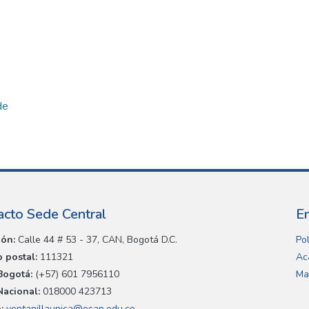
de
acto Sede Central
E
ión:
Calle 44 # 53 - 37, CAN, Bogotá D.C.
Pol
 postal:
111321
Ac
Bogotá:
(+57) 601 7956110
Ma
Nacional:
018000 423713
:
ventanillaunica@esap.edu.co