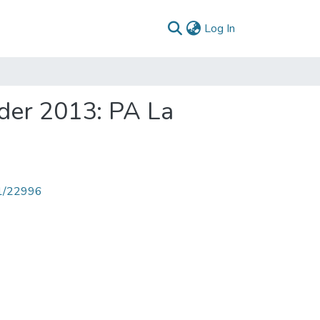
(current)
Log In
der 2013: PA La
71/22996