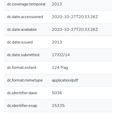
dc.coverage.temporal
2013
dc.date.accessioned
2020-10-27T20:33:26Z
dc.date.available
2020-10-27T20:33:26Z
dc.date.issued
2013
dc.date.submitted
17/02/14
dc.format.extent
124 Pag
dc.format.mimetype
application/pdf
dc.identifier.dane
5036
dc.identifier.esap
25335