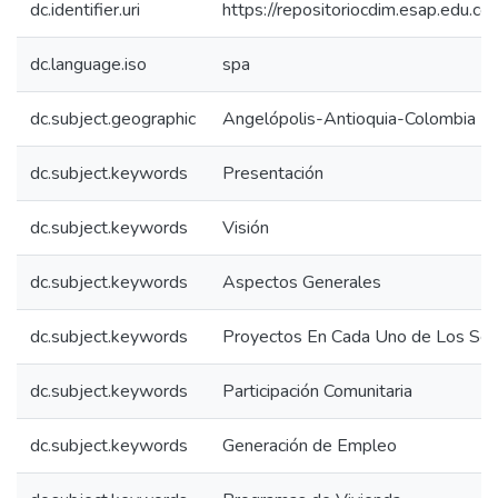
dc.identifier.uri
https://repositoriocdim.esap.edu.
dc.language.iso
spa
dc.subject.geographic
Angelópolis-Antioquia-Colombia
dc.subject.keywords
Presentación
dc.subject.keywords
Visión
dc.subject.keywords
Aspectos Generales
dc.subject.keywords
Proyectos En Cada Uno de Los Sec
dc.subject.keywords
Participación Comunitaria
dc.subject.keywords
Generación de Empleo