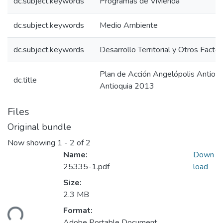
dc.subject.keywords
Programas de Vivienda
dc.subject.keywords
Medio Ambiente
dc.subject.keywords
Desarrollo Territorial y Otros Facto
Plan de Acción Angelópolis Antioq
dc.title
Antioquia 2013
Files
Original bundle
Now showing
1 - 2 of 2
Name:
Down
25335-1.pdf
load
Size:
2.3 MB
Format:
ding...
Adobe Portable Document