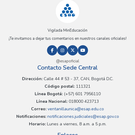
Vigilada MinEducación
¡Te invitamos a dejar tus comentarios en nuestros canales oficiales!
@esapoficial
Contacto Sede Central
Dirección:
Calle 44 # 53 - 37, CAN, Bogotá D.C.
Código postal:
111321
Línea Bogotá:
(+57) 601 7956110
Línea Nacional:
018000 423713
Correo:
ventanillaunica@esap.edu.co
Notificaciones:
notificaciones.judiciales@esap.gov.co
Horario:
Lunes a viernes, 8 a.m. a 5 p.m.