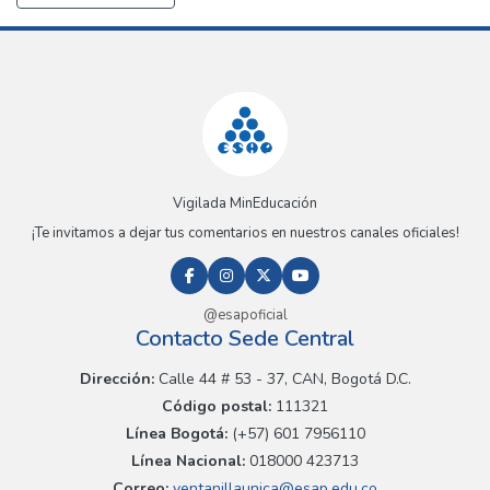
Vigilada MinEducación
¡Te invitamos a dejar tus comentarios en nuestros canales oficiales!
@esapoficial
Contacto Sede Central
Dirección:
Calle 44 # 53 - 37, CAN, Bogotá D.C.
Código postal:
111321
Línea Bogotá:
(+57) 601 7956110
Línea Nacional:
018000 423713
Correo:
ventanillaunica@esap.edu.co