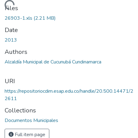
Loading...
Files
26903-1.xls
(2.21 MB)
Date
2013
Authors
Alcaldía Municipal de Cucunubá Cundinamarca
URI
https://repositoriocdim.esap.edu.co/handle/20.500.14471/2
2611
Collections
Documentos Municipales
Full item page