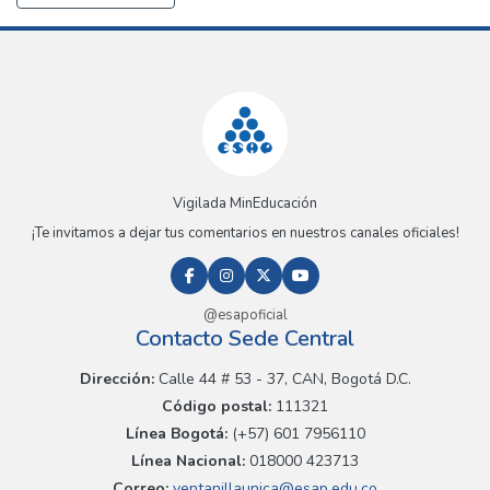
Vigilada MinEducación
¡Te invitamos a dejar tus comentarios en nuestros canales oficiales!
@esapoficial
Contacto Sede Central
Dirección:
Calle 44 # 53 - 37, CAN, Bogotá D.C.
Código postal:
111321
Línea Bogotá:
(+57) 601 7956110
Línea Nacional:
018000 423713
Correo:
ventanillaunica@esap.edu.co