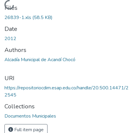
Loading...
Files
26839-1.xls
(58.5 KB)
Date
2012
Authors
Alcadía Municipal de Acandí Chocó
URI
https://repositoriocdim.esap.edu.co/handle/20.500.14471/2
2545
Collections
Documentos Municipales
Full item page