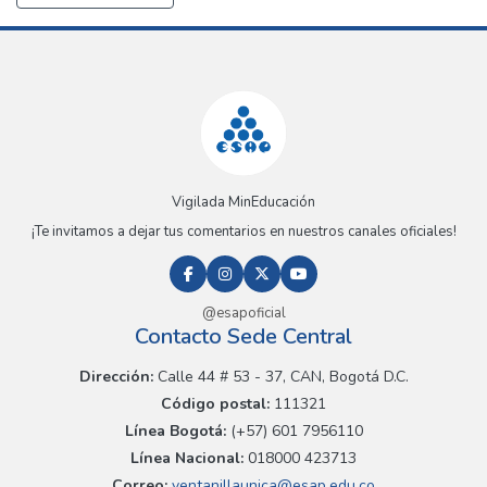
Vigilada MinEducación
¡Te invitamos a dejar tus comentarios en nuestros canales oficiales!
@esapoficial
Contacto Sede Central
Dirección:
Calle 44 # 53 - 37, CAN, Bogotá D.C.
Código postal:
111321
Línea Bogotá:
(+57) 601 7956110
Línea Nacional:
018000 423713
Correo:
ventanillaunica@esap.edu.co