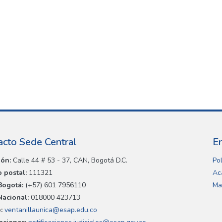
acto Sede Central
E
ión:
Calle 44 # 53 - 37, CAN, Bogotá D.C.
Pol
 postal:
111321
Ac
Bogotá:
(+57) 601 7956110
Ma
Nacional:
018000 423713
:
ventanillaunica@esap.edu.co