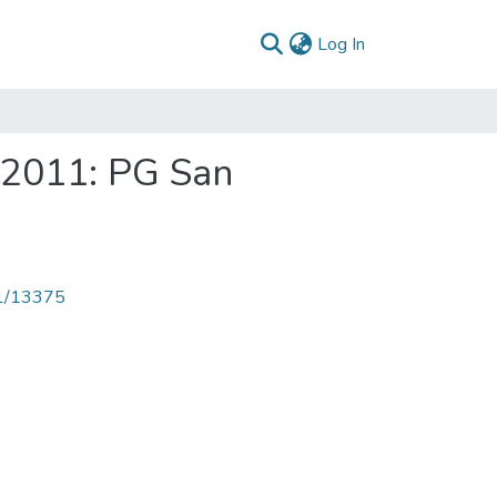
(current)
Log In
 2011: PG San
71/13375