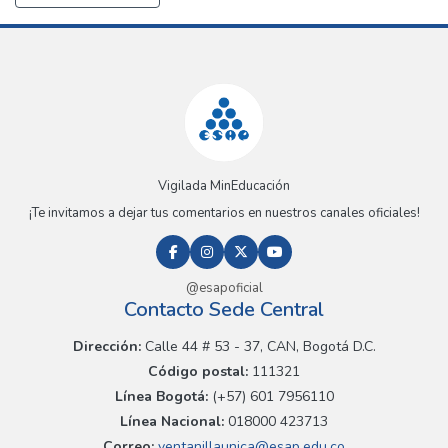
Vigilada MinEducación
¡Te invitamos a dejar tus comentarios en nuestros canales oficiales!
@esapoficial
Contacto Sede Central
Dirección:
Calle 44 # 53 - 37, CAN, Bogotá D.C.
Código postal:
111321
Línea Bogotá:
(+57) 601 7956110
Línea Nacional:
018000 423713
Correo:
ventanillaunica@esap.edu.co