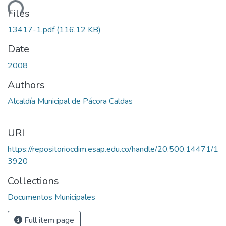
ading...
Files
13417-1.pdf
(116.12 KB)
Date
2008
Authors
Alcaldía Municipal de Pácora Caldas
URI
https://repositoriocdim.esap.edu.co/handle/20.500.14471/1
3920
Collections
Documentos Municipales
Full item page