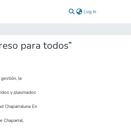
(current)
Log In
reso para todos”
gestión, la
ridos y plasmados
dad Chaparraluna En
e Chaparral,