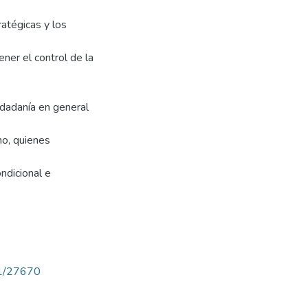
atégicas y los
er el control de la
iudadanía en general
no, quienes
ndicional e
71/27670