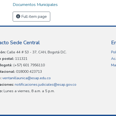
Documentos Municipales
Full item page
acto Sede Central
E
ión:
Calle 44 # 53 - 37, CAN, Bogotá D.C.
Pol
 postal:
111321
Ac
Bogotá:
(+57) 601 7956110
Ma
Nacional:
018000 423713
:
ventanillaunica@esap.edu.co
caciones:
notificaciones.judiciales@esap.gov.co
o:
Lunes a viernes, 8 a.m. a 5 p.m.