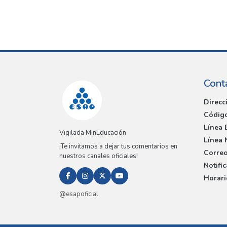
Cont
Direcc
Código
Línea 
Vigilada MinEducación
Línea 
¡Te invitamos a dejar tus comentarios en
Correo
nuestros canales oficiales!
Notifi
Horari
@esapoficial