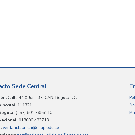
acto Sede Central
E
ión:
Calle 44 # 53 - 37, CAN, Bogotá D.C.
Pol
 postal:
111321
Ac
Bogotá:
(+57) 601 7956110
Ma
Nacional:
018000 423713
:
ventanillaunica@esap.edu.co