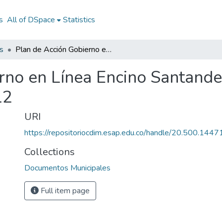
s
All of DSpace
Statistics
s
Plan de Acción Gobierno en Línea Encino Santander 2012: PAGEL Encino Santander 2012
rno en Línea Encino Santand
12
URI
https://repositoriocdim.esap.edu.co/handle/20.500.144
Collections
Documentos Municipales
Full item page