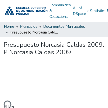
Communities
All of
&
Statistics
DSpace
Collections
Home
Municipios
Documentos Municipales
Presupuesto Norcasia Caldas 2009: P Norcasia Caldas 2009
Presupuesto Norcasia Caldas 2009:
P Norcasia Caldas 2009
ading...
Files