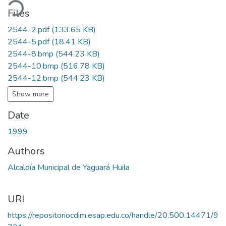
ading...
Files
2544-2.pdf
(133.65 KB)
2544-5.pdf
(18.41 KB)
2544-8.bmp
(544.23 KB)
2544-10.bmp
(516.78 KB)
2544-12.bmp
(544.23 KB)
Show more
Date
1999
Authors
Alcaldía Municipal de Yaguará Huila
URI
https://repositoriocdim.esap.edu.co/handle/20.500.14471/9