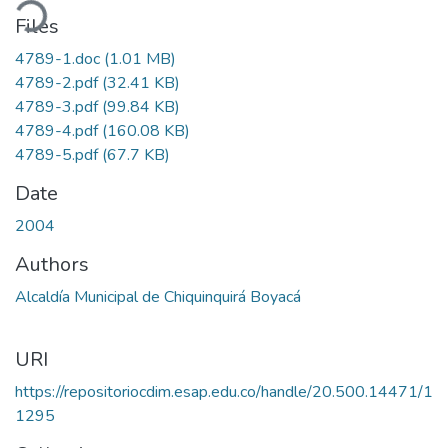
ading...
Files
4789-1.doc
(1.01 MB)
4789-2.pdf
(32.41 KB)
4789-3.pdf
(99.84 KB)
4789-4.pdf
(160.08 KB)
4789-5.pdf
(67.7 KB)
Date
2004
Authors
Alcaldía Municipal de Chiquinquirá Boyacá
URI
https://repositoriocdim.esap.edu.co/handle/20.500.14471/1
1295