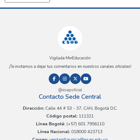
Vigilada MinEducación
¡Te invitamos a dejar tus comentarios en nuestros canales oficiales!
@esapoficial
Contacto Sede Central
Dirección:
Calle 44 # 53 - 37, CAN, Bogotá D.C.
Código postal:
111321
Línea Bogotá:
(+57) 601 7956110
Línea Nacional:
018000 423713
Correo:
ventanillaunica@esap.edu.co