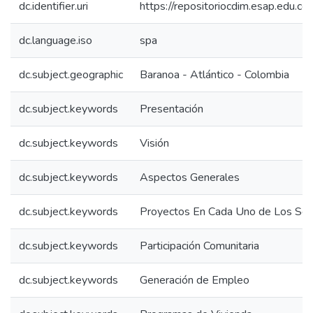
dc.identifier.uri
https://repositoriocdim.esap.edu.
dc.language.iso
spa
dc.subject.geographic
Baranoa - Atlántico - Colombia
dc.subject.keywords
Presentación
dc.subject.keywords
Visión
dc.subject.keywords
Aspectos Generales
dc.subject.keywords
Proyectos En Cada Uno de Los Sec
dc.subject.keywords
Participación Comunitaria
dc.subject.keywords
Generación de Empleo