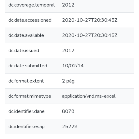
dc.coverage.temporal
2012
dc.date.accessioned
2020-10-27T20:30:45Z
dc.date.available
2020-10-27T20:30:45Z
dc.date.issued
2012
dc.date.submitted
10/02/14
dc.format.extent
2 pág.
dc.format.mimetype
application/vnd.ms-excel
dc.identifier.dane
8078
dc.identifier.esap
25228