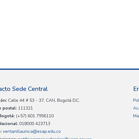
acto Sede Central
E
ión:
Calle 44 # 53 - 37, CAN, Bogotá D.C.
Pol
 postal:
111321
Ac
Bogotá:
(+57) 601 7956110
Ma
Nacional:
018000 423713
:
ventanillaunica@esap.edu.co