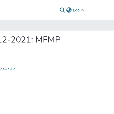
(current)
Log In
2012-2021: MFMP
71/21725