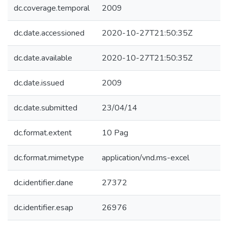
dc.coverage.temporal
2009
dc.date.accessioned
2020-10-27T21:50:35Z
dc.date.available
2020-10-27T21:50:35Z
dc.date.issued
2009
dc.date.submitted
23/04/14
dc.format.extent
10 Pag
dc.format.mimetype
application/vnd.ms-excel
dc.identifier.dane
27372
dc.identifier.esap
26976