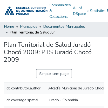
Communities
All of
&
Statistics
DSpace
Collections
Home
Municipios
Documentos Municipales
Plan Territorial de Salud Juradó Chocó 2009: PTS Juradó Chocó 2009
Plan Territorial de Salud Juradó
Chocó 2009: PTS Juradó Chocó
2009
Simple item page
dc.contributor.author
Alcadía Municipal de Juradó Chocó
dc.coverage.spatial
Juradó - Colombia