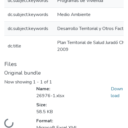
dc.subject.keywords
Programas de Vivienda
dc.subject.keywords
Medio Ambiente
dc.subject.keywords
Desarrollo Territorial y Otros Facto
Plan Territorial de Salud Juradó C
dc.title
2009
Files
Original bundle
Now showing
1 - 1 of 1
Name:
Down
26976-1.xlsx
load
Size:
58.5 KB
Format:
Loading...
Microsoft Excel XML