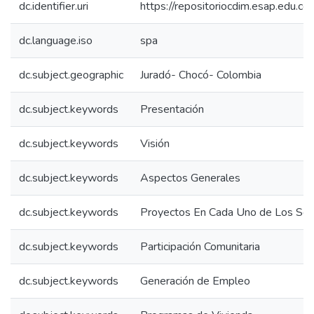
dc.identifier.uri
https://repositoriocdim.esap.edu.
dc.language.iso
spa
dc.subject.geographic
Juradó- Chocó- Colombia
dc.subject.keywords
Presentación
dc.subject.keywords
Visión
dc.subject.keywords
Aspectos Generales
dc.subject.keywords
Proyectos En Cada Uno de Los Sec
dc.subject.keywords
Participación Comunitaria
dc.subject.keywords
Generación de Empleo