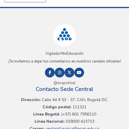
Vigilada MinEducación
¡Te invitamos a dejar tus comentarios en nuestros canales oficiales!
@esapoficial
Contacto Sede Central
Dirección:
Calle 44 # 53 - 37, CAN, Bogotá D.C.
Código postal:
111321
Línea Bogotá:
(+57) 601 7956110
Línea Nacional:
018000 423713
Correo:
ventanillaunica@esap.edu.co