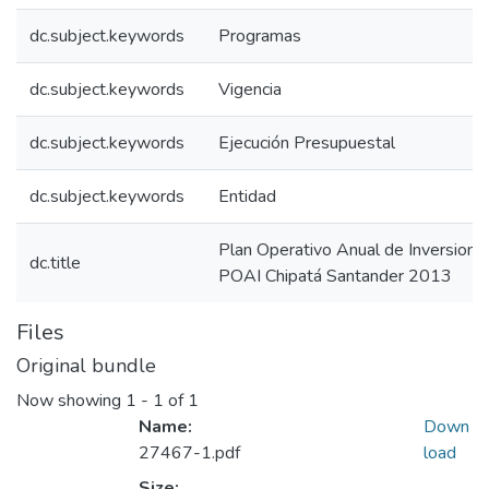
dc.subject.keywords
Programas
dc.subject.keywords
Vigencia
dc.subject.keywords
Ejecución Presupuestal
dc.subject.keywords
Entidad
Plan Operativo Anual de Inversion
dc.title
POAI Chipatá Santander 2013
Files
Original bundle
Now showing
1 - 1 of 1
Name:
Down
27467-1.pdf
load
Size: