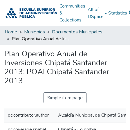
Communities
All of
&
Statistics
DSpace
Collections
Home
Municipios
Documentos Municipales
Plan Operativo Anual de Inversiones Chipatá Santander 2013: POAI Chipatá Santander 2013
Plan Operativo Anual de
Inversiones Chipatá Santander
2013: POAI Chipatá Santander
2013
Simple item page
dc.contributor.author
Alcaldía Municipal de Chipatá Santa
dc.coverage.spatial
Chipatá - Colombia