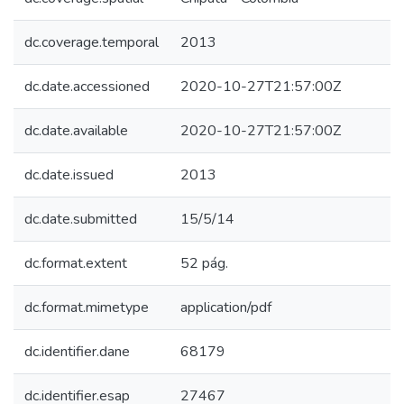
dc.coverage.temporal
2013
dc.date.accessioned
2020-10-27T21:57:00Z
dc.date.available
2020-10-27T21:57:00Z
dc.date.issued
2013
dc.date.submitted
15/5/14
dc.format.extent
52 pág.
dc.format.mimetype
application/pdf
dc.identifier.dane
68179
dc.identifier.esap
27467