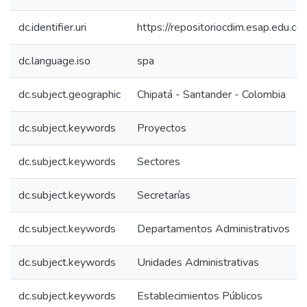
dc.identifier.uri
https://repositoriocdim.esap.edu.
dc.language.iso
spa
dc.subject.geographic
Chipatá - Santander - Colombia
dc.subject.keywords
Proyectos
dc.subject.keywords
Sectores
dc.subject.keywords
Secretarías
dc.subject.keywords
Departamentos Administrativos
dc.subject.keywords
Unidades Administrativas
dc.subject.keywords
Establecimientos Públicos