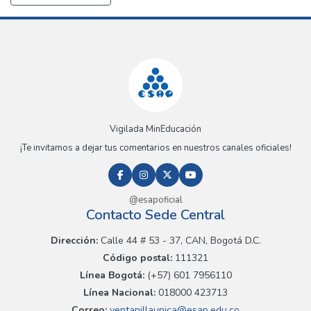
Vigilada MinEducación
¡Te invitamos a dejar tus comentarios en nuestros canales oficiales!
@esapoficial
Contacto Sede Central
Dirección:
Calle 44 # 53 - 37, CAN, Bogotá D.C.
Código postal:
111321
Línea Bogotá:
(+57) 601 7956110
Línea Nacional:
018000 423713
Correo:
ventanillaunica@esap.edu.co