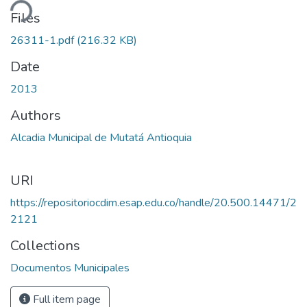
ding...
Files
26311-1.pdf
(216.32 KB)
Date
2013
Authors
Alcadia Municipal de Mutatá Antioquia
URI
https://repositoriocdim.esap.edu.co/handle/20.500.14471/2
2121
Collections
Documentos Municipales
Full item page