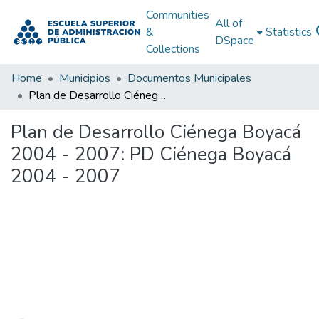
Communities
All of
&
Statistics
DSpace
Collections
Home
Municipios
Documentos Municipales
Plan de Desarrollo Ciénega Boyacá 2004 - 2007: PD Ciénega Boyacá 2004 - 2007
Plan de Desarrollo Ciénega Boyacá
2004 - 2007: PD Ciénega Boyacá
2004 - 2007
Loading...