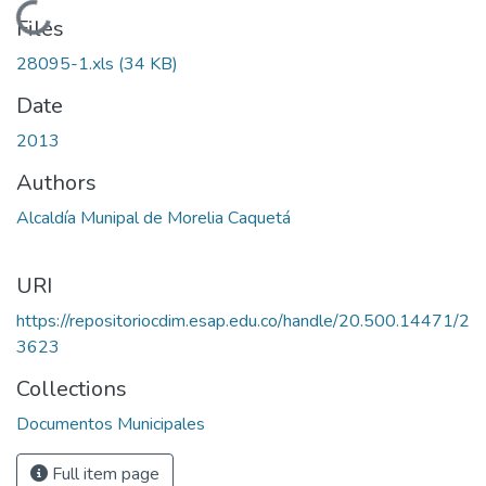
Loading...
Files
28095-1.xls
(34 KB)
Date
2013
Authors
Alcaldía Munipal de Morelia Caquetá
URI
https://repositoriocdim.esap.edu.co/handle/20.500.14471/2
3623
Collections
Documentos Municipales
Full item page