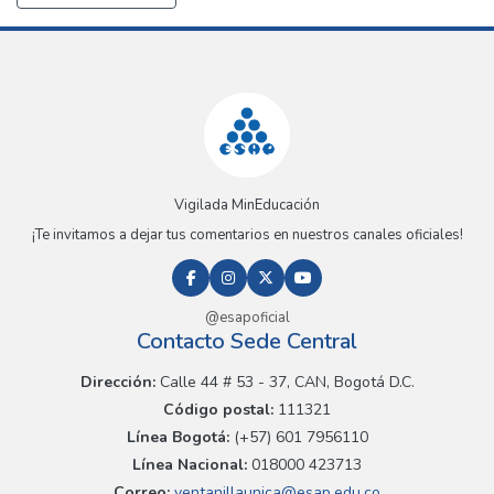
Vigilada MinEducación
¡Te invitamos a dejar tus comentarios en nuestros canales oficiales!
@esapoficial
Contacto Sede Central
Dirección:
Calle 44 # 53 - 37, CAN, Bogotá D.C.
Código postal:
111321
Línea Bogotá:
(+57) 601 7956110
Línea Nacional:
018000 423713
Correo:
ventanillaunica@esap.edu.co