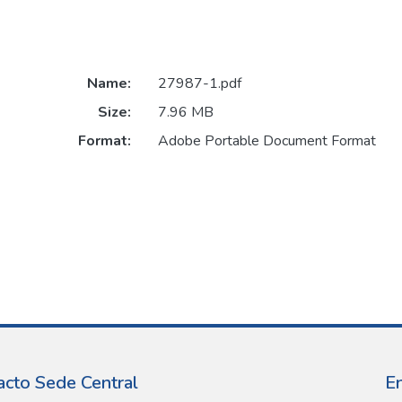
Name:
27987-1.pdf
Size:
7.96 MB
Format:
Adobe Portable Document Format
acto Sede Central
E