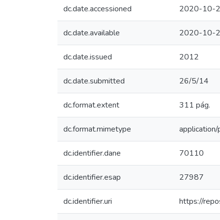
dc.date.accessioned
2020-10-2
dc.date.available
2020-10-2
dc.date.issued
2012
dc.date.submitted
26/5/14
dc.format.extent
311 pág.
dc.format.mimetype
application/
dc.identifier.dane
70110
dc.identifier.esap
27987
dc.identifier.uri
https://rep