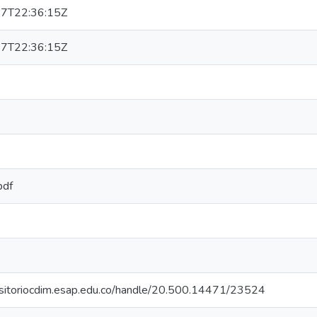
7T22:36:15Z
7T22:36:15Z
pdf
ositoriocdim.esap.edu.co/handle/20.500.14471/23524