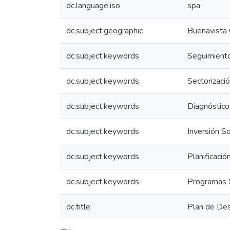
dc.language.iso
spa
dc.subject.geographic
Buenavista
dc.subject.keywords
Seguimiento
dc.subject.keywords
Sectorizaci
dc.subject.keywords
Diagnóstico
dc.subject.keywords
Inversión So
dc.subject.keywords
Planificació
dc.subject.keywords
Programas S
dc.title
Plan de De