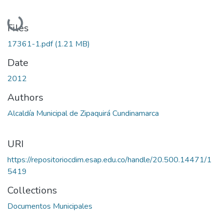
Loading...
Files
17361-1.pdf
(1.21 MB)
Date
2012
Authors
Alcaldía Municipal de Zipaquirá Cundinamarca
URI
https://repositoriocdim.esap.edu.co/handle/20.500.14471/1
5419
Collections
Documentos Municipales