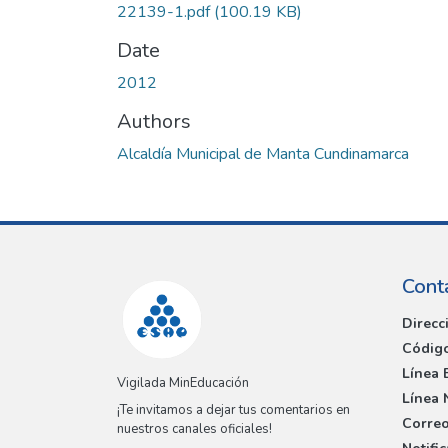
22139-1.pdf
(100.19 KB)
Date
2012
Authors
Alcaldía Municipal de Manta Cundinamarca
Cont
Direcc
Código
Línea 
Vigilada MinEducación
Línea 
¡Te invitamos a dejar tus comentarios en
Correo
nuestros canales oficiales!