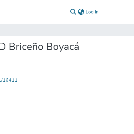
(current)
Log In
PD Briceño Boyacá
71/16411