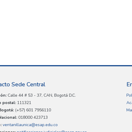
acto Sede Central
E
ión:
Calle 44 # 53 - 37, CAN, Bogotá D.C.
Pol
 postal:
111321
Ac
Bogotá:
(+57) 601 7956110
Ma
Nacional:
018000 423713
:
ventanillaunica@esap.edu.co