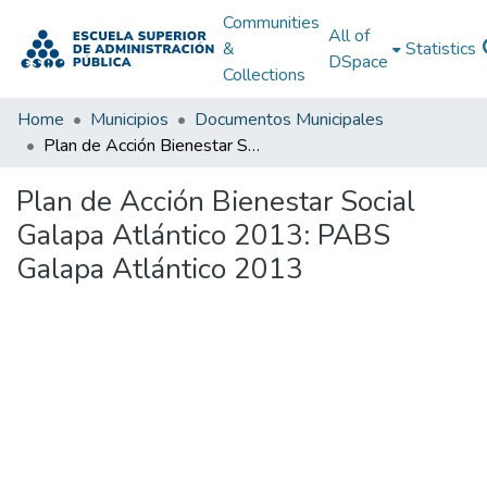
Communities
All of
&
Statistics
DSpace
Collections
Home
Municipios
Documentos Municipales
Plan de Acción Bienestar Social Galapa Atlántico 2013: PABS Galapa Atlántico 2013
Plan de Acción Bienestar Social
Galapa Atlántico 2013: PABS
Galapa Atlántico 2013
Loading...