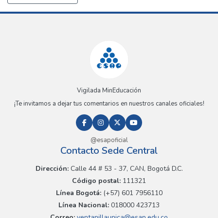
Vigilada MinEducación
¡Te invitamos a dejar tus comentarios en nuestros canales oficiales!
@esapoficial
Contacto Sede Central
Dirección:
Calle 44 # 53 - 37, CAN, Bogotá D.C.
Código postal:
111321
Línea Bogotá:
(+57) 601 7956110
Línea Nacional:
018000 423713
Correo:
ventanillaunica@esap.edu.co