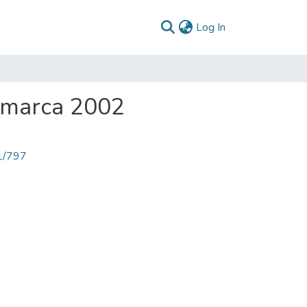
(current)
Log In
amarca 2002
71/797