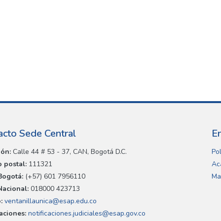
acto Sede Central
E
ión:
Calle 44 # 53 - 37, CAN, Bogotá D.C.
Pol
 postal:
111321
Ac
Bogotá:
(+57) 601 7956110
Ma
Nacional:
018000 423713
:
ventanillaunica@esap.edu.co
caciones:
notificaciones.judiciales@esap.gov.co