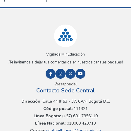
Vigilada MinEducación
¡Te invitamos a dejar tus comentarios en nuestros canales oficiales!
@esapoficial
Contacto Sede Central
Dirección:
Calle 44 # 53 - 37, CAN, Bogotá D.C.
Código postal:
111321
Línea Bogotá:
(+57) 601 7956110
Línea Nacional:
018000 423713
Correo:
ventanillaunica@esap.edu.co