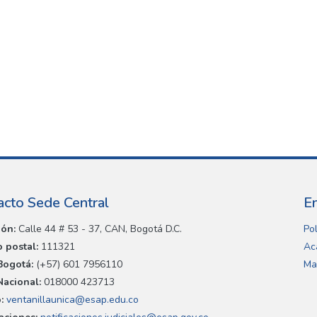
acto Sede Central
E
ión:
Calle 44 # 53 - 37, CAN, Bogotá D.C.
Pol
 postal:
111321
Ac
Bogotá:
(+57) 601 7956110
Ma
Nacional:
018000 423713
:
ventanillaunica@esap.edu.co