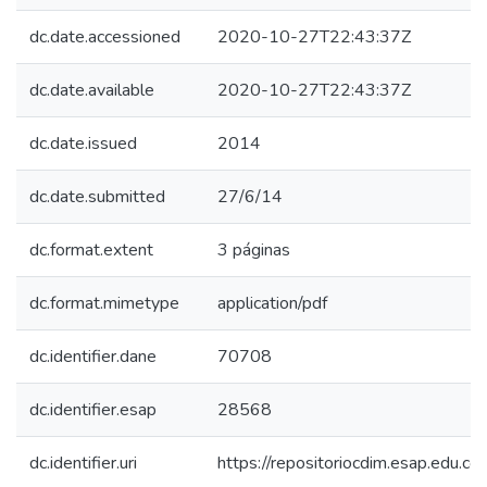
dc.date.accessioned
2020-10-27T22:43:37Z
dc.date.available
2020-10-27T22:43:37Z
dc.date.issued
2014
dc.date.submitted
27/6/14
dc.format.extent
3 páginas
dc.format.mimetype
application/pdf
dc.identifier.dane
70708
dc.identifier.esap
28568
dc.identifier.uri
https://repositoriocdim.esap.edu.