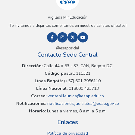
Vigilada MinEducación
¡Te invitamos a dejar tus comentarios en nuestros canales oficiales!
@esapoficial
Contacto Sede Central
Dirección:
Calle 44 # 53 - 37, CAN, Bogotá D.C.
Código postal:
111321
Línea Bogotá:
(+57) 601 7956110
Línea Nacional:
018000 423713
Correo:
ventanillaunica@esap.edu.co
Notificaciones:
notificaciones.judiciales@esap.gov.co
Horario:
Lunes a viernes, 8 a.m. a 5 p.m.
Enlaces
Política de privacidad