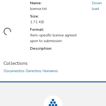
Name:
Down
license.txt
load
Size:
1.71 KB
Format:
ding...
Item-specific license agreed
upon to submission
Description:
Collections
Documentos Derechos Humanos