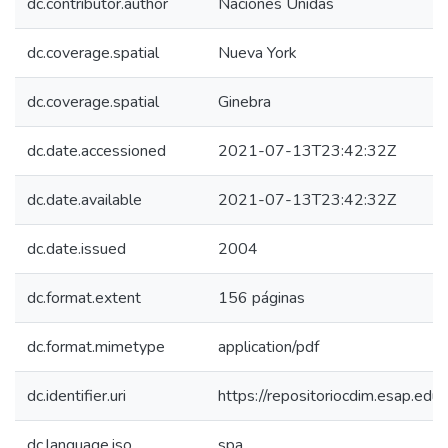
dc.contributor.author
Naciones Unidas
dc.coverage.spatial
Nueva York
dc.coverage.spatial
Ginebra
dc.date.accessioned
2021-07-13T23:42:32Z
dc.date.available
2021-07-13T23:42:32Z
dc.date.issued
2004
dc.format.extent
156 páginas
dc.format.mimetype
application/pdf
dc.identifier.uri
https://repositoriocdim.esap.e
dc.language.iso
spa