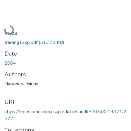
Loading...
Files
training12sp.pdf
(513.79 KB)
Date
2004
Authors
Naciones Unidas
URI
https://repositoriocdim.esap.edu.co/handle/20.500.14471/2
4724
Collections