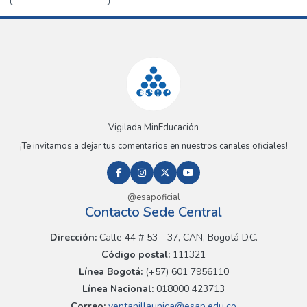
Vigilada MinEducación
¡Te invitamos a dejar tus comentarios en nuestros canales oficiales!
@esapoficial
Contacto Sede Central
Dirección:
Calle 44 # 53 - 37, CAN, Bogotá D.C.
Código postal:
111321
Línea Bogotá:
(+57) 601 7956110
Línea Nacional:
018000 423713
Correo:
ventanillaunica@esap.edu.co