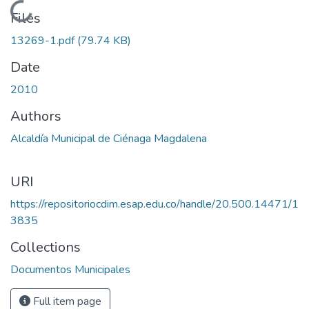
Loading...
Files
13269-1.pdf
(79.74 KB)
Date
2010
Authors
Alcaldía Municipal de Ciénaga Magdalena
URI
https://repositoriocdim.esap.edu.co/handle/20.500.14471/1
3835
Collections
Documentos Municipales
Full item page