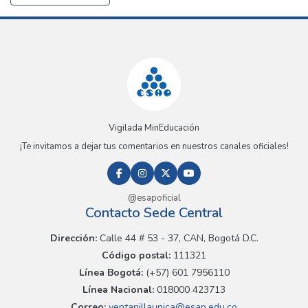
Vigilada MinEducación
¡Te invitamos a dejar tus comentarios en nuestros canales oficiales!
@esapoficial
Contacto Sede Central
Dirección:
Calle 44 # 53 - 37, CAN, Bogotá D.C.
Código postal:
111321
Línea Bogotá:
(+57) 601 7956110
Línea Nacional:
018000 423713
Correo:
ventanillaunica@esap.edu.co