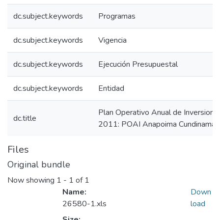
dc.subject.keywords
Programas
dc.subject.keywords
Vigencia
dc.subject.keywords
Ejecución Presupuestal
dc.subject.keywords
Entidad
Plan Operativo Anual de Inversion
dc.title
2011: POAI Anapoima Cundinamar
Files
Original bundle
Now showing
1 - 1 of 1
Name:
Down
26580-1.xls
load
Size: