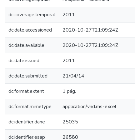
dc.coverage.temporal
2011
dc.date.accessioned
2020-10-27T21:09:24Z
dc.date.available
2020-10-27T21:09:24Z
dc.date.issued
2011
dc.date.submitted
21/04/14
dc.format.extent
1 pág.
dc.format.mimetype
application/vnd.ms-excel
dc.identifier.dane
25035
dc.identifier.esap
26580