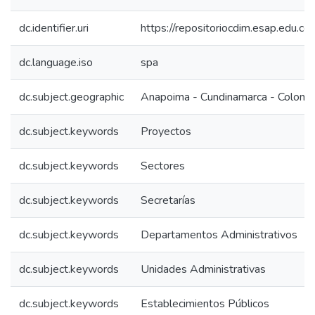
dc.identifier.uri
https://repositoriocdim.esap.edu.
dc.language.iso
spa
dc.subject.geographic
Anapoima - Cundinamarca - Colomb
dc.subject.keywords
Proyectos
dc.subject.keywords
Sectores
dc.subject.keywords
Secretarías
dc.subject.keywords
Departamentos Administrativos
dc.subject.keywords
Unidades Administrativas
dc.subject.keywords
Establecimientos Públicos