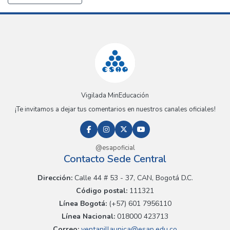
Vigilada MinEducación
¡Te invitamos a dejar tus comentarios en nuestros canales oficiales!
@esapoficial
Contacto Sede Central
Dirección:
Calle 44 # 53 - 37, CAN, Bogotá D.C.
Código postal:
111321
Línea Bogotá:
(+57) 601 7956110
Línea Nacional:
018000 423713
Correo:
ventanillaunica@esap.edu.co