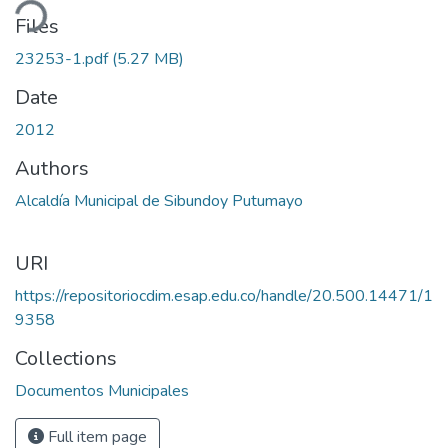
ding...
Files
23253-1.pdf
(5.27 MB)
Date
2012
Authors
Alcaldía Municipal de Sibundoy Putumayo
URI
https://repositoriocdim.esap.edu.co/handle/20.500.14471/1
9358
Collections
Documentos Municipales
Full item page