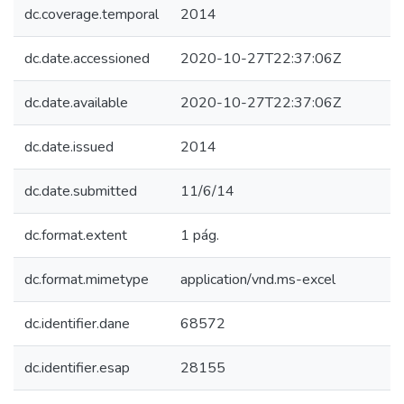
dc.coverage.temporal
2014
dc.date.accessioned
2020-10-27T22:37:06Z
dc.date.available
2020-10-27T22:37:06Z
dc.date.issued
2014
dc.date.submitted
11/6/14
dc.format.extent
1 pág.
dc.format.mimetype
application/vnd.ms-excel
dc.identifier.dane
68572
dc.identifier.esap
28155