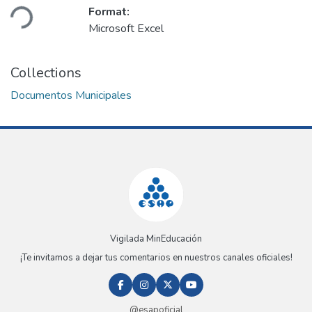
Loading...
Format:
Microsoft Excel
Collections
Documentos Municipales
Vigilada MinEducación
¡Te invitamos a dejar tus comentarios en nuestros canales oficiales!
@esapoficial