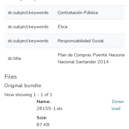
dc.subject.keywords
Contratación Pública
dc.subject.keywords
Ética
dc.subject.keywords
Responsabilidad Social
Plan de Compras Puente Nacional 
dc.title
Nacional Santander 2014
Files
Original bundle
Now showing
1 - 1 of 1
Name:
Down
28155-1.xls
load
Size:
87 KB