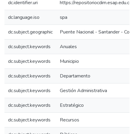
dc.identifier.uri
https://repositoriocdim.esap.edu.
dc.language.iso
spa
dc.subject.geographic
Puente Nacional - Santander - Col
dc.subject.keywords
Anuales
dc.subject.keywords
Municipio
dc.subject.keywords
Departamento
dc.subject.keywords
Gestión Administrativa
dc.subject.keywords
Estratégico
dc.subject.keywords
Recursos