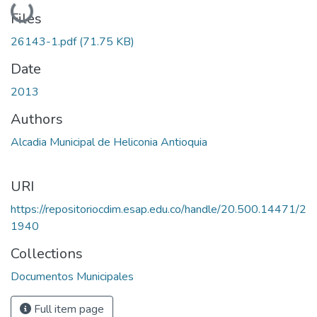
Loading...
Files
26143-1.pdf
(71.75 KB)
Date
2013
Authors
Alcadia Municipal de Heliconia Antioquia
URI
https://repositoriocdim.esap.edu.co/handle/20.500.14471/2
1940
Collections
Documentos Municipales
Full item page