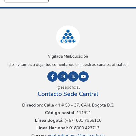
Vigilada MinEducación
¡Te invitamos a dejar tus comentarios en nuestros canales oficiales!
@esapoficial
Contacto Sede Central
Dirección:
Calle 44 # 53 - 37, CAN, Bogotá D.C.
Código postal:
111321
Línea Bogotá:
(+57) 601 7956110
Línea Nacional:
018000 423713
Correo:
ventanillaunica@esap.edu.co