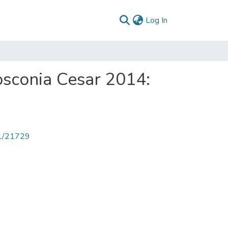
(current)
Log In
osconia Cesar 2014:
71/21729