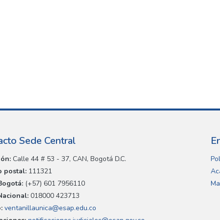
acto Sede Central
E
ión:
Calle 44 # 53 - 37, CAN, Bogotá D.C.
Pol
 postal:
111321
Ac
Bogotá:
(+57) 601 7956110
Ma
Nacional:
018000 423713
:
ventanillaunica@esap.edu.co