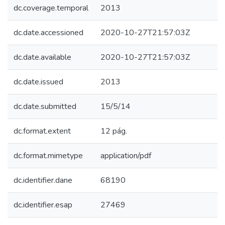
dc.coverage.temporal
2013
dc.date.accessioned
2020-10-27T21:57:03Z
dc.date.available
2020-10-27T21:57:03Z
dc.date.issued
2013
dc.date.submitted
15/5/14
dc.format.extent
12 pág.
dc.format.mimetype
application/pdf
dc.identifier.dane
68190
dc.identifier.esap
27469