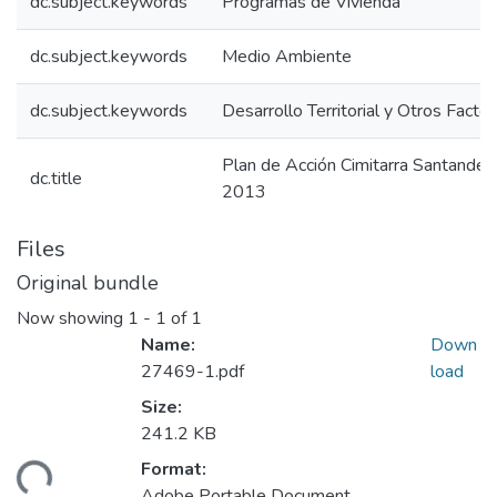
dc.subject.keywords
Programas de Vivienda
dc.subject.keywords
Medio Ambiente
dc.subject.keywords
Desarrollo Territorial y Otros Facto
Plan de Acción Cimitarra Santander
dc.title
2013
Files
Original bundle
Now showing
1 - 1 of 1
Name:
Down
27469-1.pdf
load
Size:
241.2 KB
Format:
ding...
Adobe Portable Document