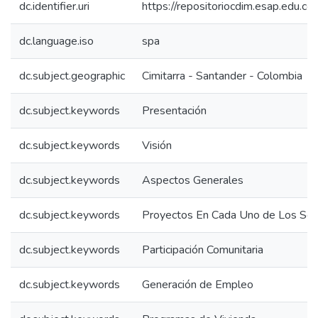
dc.identifier.uri
https://repositoriocdim.esap.edu.
dc.language.iso
spa
dc.subject.geographic
Cimitarra - Santander - Colombia
dc.subject.keywords
Presentación
dc.subject.keywords
Visión
dc.subject.keywords
Aspectos Generales
dc.subject.keywords
Proyectos En Cada Uno de Los Sec
dc.subject.keywords
Participación Comunitaria
dc.subject.keywords
Generación de Empleo