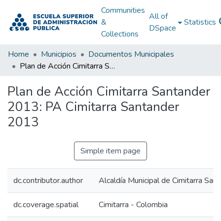
Communities
All of
&
Statistics
DSpace
Collections
Home
Municipios
Documentos Municipales
Plan de Acción Cimitarra Santander 2013: PA Cimitarra Santander 2013
Plan de Acción Cimitarra Santander
2013: PA Cimitarra Santander
2013
Simple item page
dc.contributor.author
Alcaldía Municipal de Cimitarra San
dc.coverage.spatial
Cimitarra - Colombia