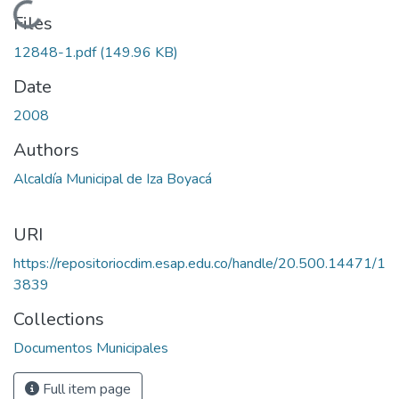
Loading...
Files
12848-1.pdf
(149.96 KB)
Date
2008
Authors
Alcaldía Municipal de Iza Boyacá
URI
https://repositoriocdim.esap.edu.co/handle/20.500.14471/1
3839
Collections
Documentos Municipales
Full item page