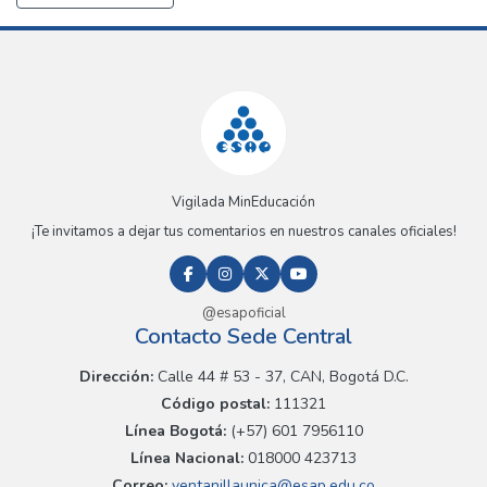
Vigilada MinEducación
¡Te invitamos a dejar tus comentarios en nuestros canales oficiales!
@esapoficial
Contacto Sede Central
Dirección:
Calle 44 # 53 - 37, CAN, Bogotá D.C.
Código postal:
111321
Línea Bogotá:
(+57) 601 7956110
Línea Nacional:
018000 423713
Correo:
ventanillaunica@esap.edu.co