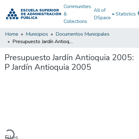
Communities
All of
&
Statistics
DSpace
Collections
Home
Municipios
Documentos Municipales
Presupuesto Jardín Antioquia 2005: P Jardín Antioquia 2005
Presupuesto Jardín Antioquia 2005:
P Jardín Antioquia 2005
oading...
Files