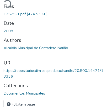
ading...
Files
12575-1.pdf
(424.53 KB)
Date
2008
Authors
Alcaldía Municipal de Contadero Nariño
URI
https://repositoriocdim.esap.edu.co/handle/20.500.14471/1
3336
Collections
Documentos Municipales
Full item page