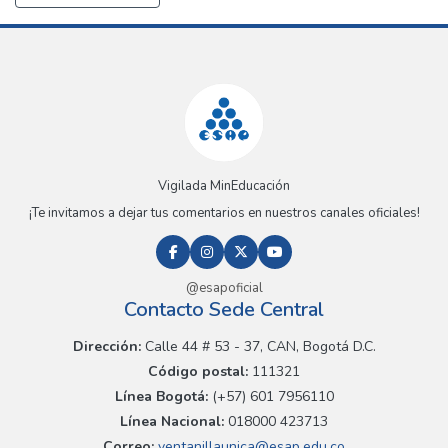
Vigilada MinEducación
¡Te invitamos a dejar tus comentarios en nuestros canales oficiales!
@esapoficial
Contacto Sede Central
Dirección:
Calle 44 # 53 - 37, CAN, Bogotá D.C.
Código postal:
111321
Línea Bogotá:
(+57) 601 7956110
Línea Nacional:
018000 423713
Correo:
ventanillaunica@esap.edu.co