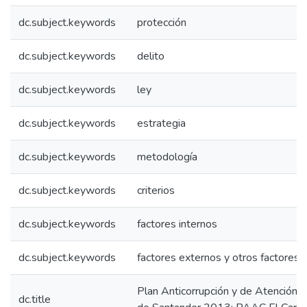
dc.subject.keywords
protección
dc.subject.keywords
delito
dc.subject.keywords
ley
dc.subject.keywords
estrategia
dc.subject.keywords
metodología
dc.subject.keywords
criterios
dc.subject.keywords
factores internos
dc.subject.keywords
factores externos y otros factores
Plan Anticorrupción y de Atención 
dc.title