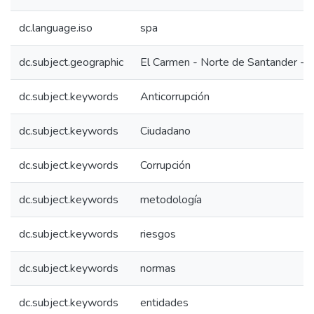
dc.language.iso
spa
dc.subject.geographic
El Carmen - Norte de Santander - 
dc.subject.keywords
Anticorrupción
dc.subject.keywords
Ciudadano
dc.subject.keywords
Corrupción
dc.subject.keywords
metodología
dc.subject.keywords
riesgos
dc.subject.keywords
normas
dc.subject.keywords
entidades