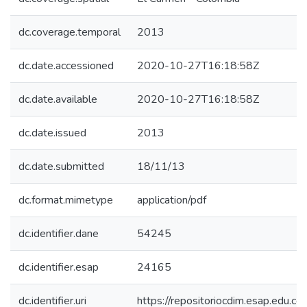
dc.coverage.temporal
2013
dc.date.accessioned
2020-10-27T16:18:58Z
dc.date.available
2020-10-27T16:18:58Z
dc.date.issued
2013
dc.date.submitted
18/11/13
dc.format.mimetype
application/pdf
dc.identifier.dane
54245
dc.identifier.esap
24165
dc.identifier.uri
https://repositoriocdim.esap.edu.