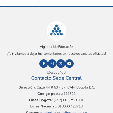
Vigilada MinEducación
¡Te invitamos a dejar tus comentarios en nuestros canales oficiales!
@esapoficial
Contacto Sede Central
Dirección:
Calle 44 # 53 - 37, CAN, Bogotá D.C.
Código postal:
111321
Línea Bogotá:
(+57) 601 7956110
Línea Nacional:
018000 423713
Correo:
ventanillaunica@esap.edu.co