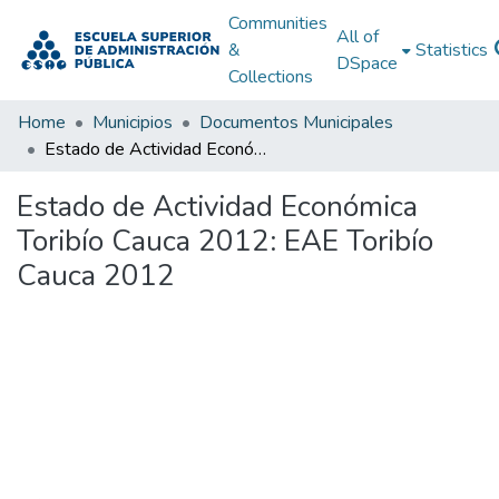
Communities
All of
&
Statistics
DSpace
Collections
Home
Municipios
Documentos Municipales
Estado de Actividad Económica Toribío Cauca 2012: EAE Toribío Cauca 2012
Estado de Actividad Económica
Toribío Cauca 2012: EAE Toribío
Cauca 2012
Loading...