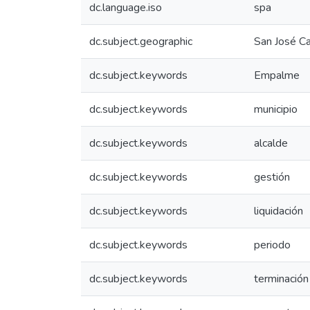
dc.language.iso
spa
dc.subject.geographic
San José Ca
dc.subject.keywords
Empalme
dc.subject.keywords
municipio
dc.subject.keywords
alcalde
dc.subject.keywords
gestión
dc.subject.keywords
liquidación
dc.subject.keywords
periodo
dc.subject.keywords
terminación