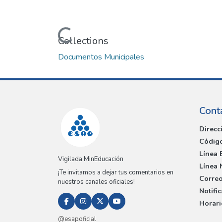
Loading...
Collections
Documentos Municipales
Cont
Direcc
Código
Línea 
Vigilada MinEducación
Línea 
¡Te invitamos a dejar tus comentarios en
Correo
nuestros canales oficiales!
Notifi
Horari
@esapoficial