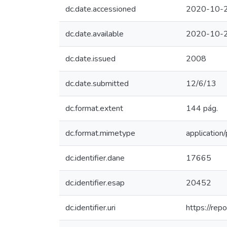
dc.date.accessioned
2020-10-2
dc.date.available
2020-10-2
dc.date.issued
2008
dc.date.submitted
12/6/13
dc.format.extent
144 pág.
dc.format.mimetype
application/
dc.identifier.dane
17665
dc.identifier.esap
20452
dc.identifier.uri
https://re