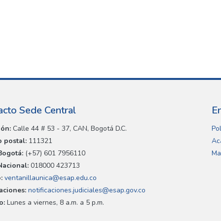
acto Sede Central
E
ión:
Calle 44 # 53 - 37, CAN, Bogotá D.C.
Pol
 postal:
111321
Ac
Bogotá:
(+57) 601 7956110
Ma
Nacional:
018000 423713
:
ventanillaunica@esap.edu.co
caciones:
notificaciones.judiciales@esap.gov.co
o:
Lunes a viernes, 8 a.m. a 5 p.m.