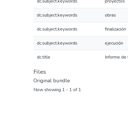
dc.subject.keywords
proyectos
dc.subject.keywords
obras
dc.subject.keywords
finalización
dc.subject.keywords
ejecución
dc.title
Informe de
Files
Original bundle
Now showing
1 - 1 of 1